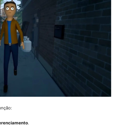
unção:
erenciamento
.