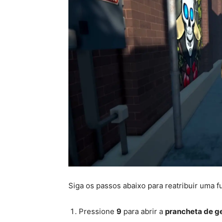
Siga os passos abaixo para reatribuir uma f
Pressione
9
para abrir a
prancheta de g