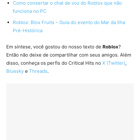
Como consertar o chat de voz do Roblox que não
funciona no PC
Roblox: Blox Fruits – Guia do evento do Mar da Ilha
Pré-Histórica
Em síntese, você gostou do nosso texto de
Roblox
?
Então não deixe de compartilhar com seus amigos. Além
disso, conheça os perfis do Critical Hits no
X (Twitter)
,
Bluesky
e
Threads
.