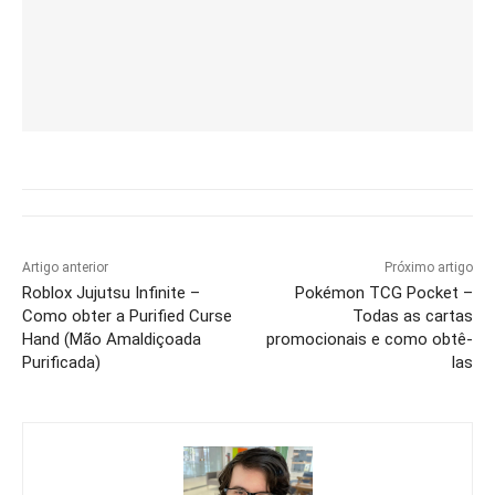
Artigo anterior
Próximo artigo
Roblox Jujutsu Infinite –
Pokémon TCG Pocket –
Como obter a Purified Curse
Todas as cartas
Hand (Mão Amaldiçoada
promocionais e como obtê-
Purificada)
las