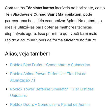
Com tantas
Técnicas Inatas
incríveis no horizonte, como
Ten Shadows
e
Cursed Spirit Manipulation
, pode
parecer uma boa ideia economizar Spins. No entanto, o
ideal é utilizá-las para obter as melhores técnicas
disponíveis agora. Isso permitirá que você farm mais
rápido e acumule Spins de forma eficiente no futuro.
Aliás, veja também
Roblox Blox Fruits – Como obter o Submarino
Roblox Anime Power Defense – Tier List da
Atualização 7.1
Roblox Tower Defense Simulator – Tier List das
Unidades
Roblox Doors – Como usar o Painel de Admin