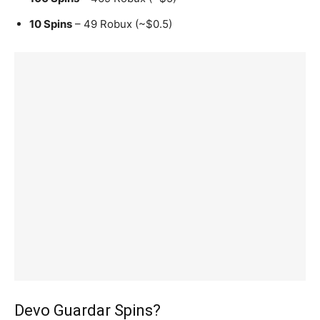
10 Spins
– 49 Robux (~$0.5)
Devo Guardar Spins?