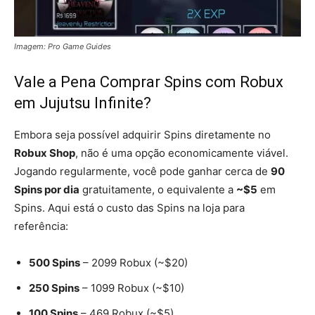
Imagem: Pro Game Guides
Vale a Pena Comprar Spins com Robux
em Jujutsu Infinite?
Embora seja possível adquirir Spins diretamente no
Robux Shop
, não é uma opção economicamente viável.
Jogando regularmente, você pode ganhar cerca de
90
Spins por dia
gratuitamente, o equivalente a
~$5
em
Spins. Aqui está o custo das Spins na loja para
referência:
500 Spins
– 2099 Robux (~$20)
250 Spins
– 1099 Robux (~$10)
100 Spins
– 469 Robux (~$5)