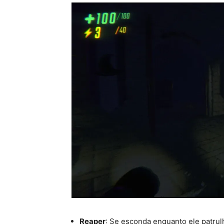
Reaper
: Se esconda enquanto ele patrulh