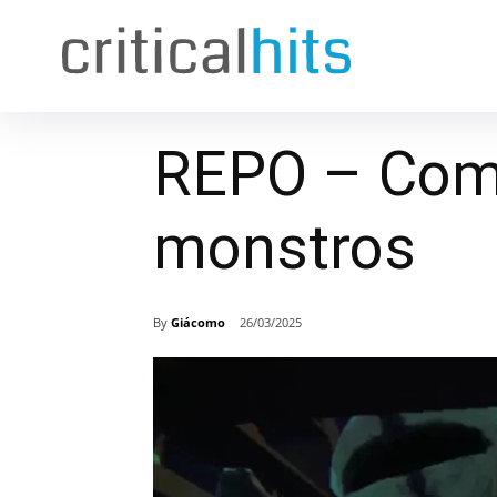
REPO – Como
monstros
By
Giácomo
26/03/2025