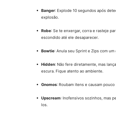
Banger
: Explode 10 segundos após detec
explosão.
Robe
: Se te enxergar, corra e rasteje pa
escondido até ele desaparecer.
Bowtie
: Anula seu Sprint e Zips com um 
Hidden
: Não fere diretamente, mas lanç
escura. Fique atento ao ambiente.
Gnomos
: Roubam itens e causam pouco d
Upscream
: Inofensivos sozinhos, mas p
los.