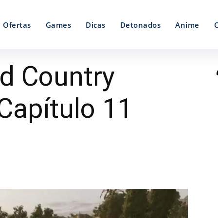
Ofertas
Games
Dicas
Detonados
Anime
ld Country
Capítulo 11