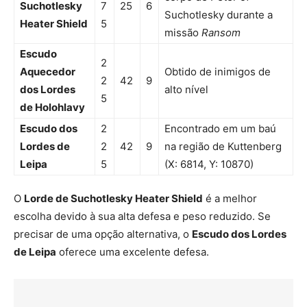
Suchotlesky
7
25
6
Suchotlesky durante a
Heater Shield
5
missão
Ransom
Escudo
2
Aquecedor
Obtido de inimigos de
2
42
9
dos Lordes
alto nível
5
de Holohlavy
Escudo dos
2
Encontrado em um baú
Lordes de
2
42
9
na região de Kuttenberg
Leipa
5
(X: 6814, Y: 10870)
O
Lorde de Suchotlesky Heater Shield
é a melhor
escolha devido à sua alta defesa e peso reduzido. Se
precisar de uma opção alternativa, o
Escudo dos Lordes
de Leipa
oferece uma excelente defesa.