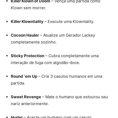
Killer Klown of Doom
– Vença uma partida como
Klown sem morrer.
Killer Klowntality
– Execute uma Klowntality.
Cocoon Hauler
– Atualize um Gerador Lackey
completamente sozinho.
Sticky Protection
– Cubra completamente uma
interação de fuga com algodão-doce.
Round ‘em Up
– Crie 3 casulos humanos em uma
partida.
Sweet Revenge
– Mate o humano que estourou seu
nariz anteriormente.
Hurler
– Acerte um humano com um casulo