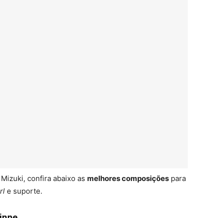
Mizuki, confira abaixo as
melhores composições
para
rl
e suporte.
winne