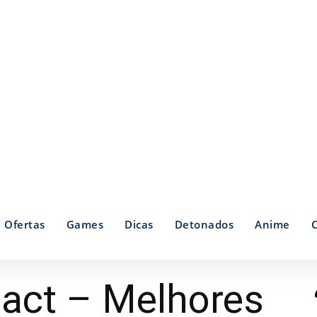
Ofertas
Games
Dicas
Detonados
Anime
act – Melhores