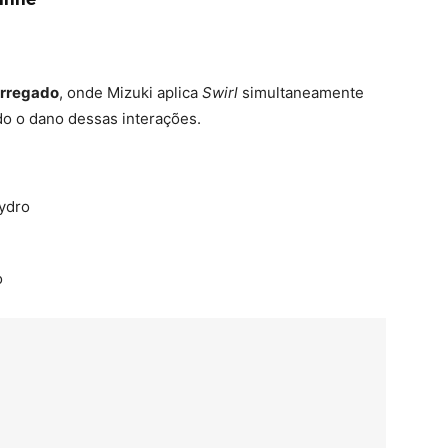
arregado
, onde Mizuki aplica
Swirl
simultaneamente
do o dano dessas interações.
Hydro
o