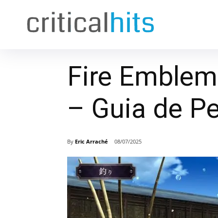
Fire Emblem
– Guia de P
By
Eric Arraché
08/07/2025