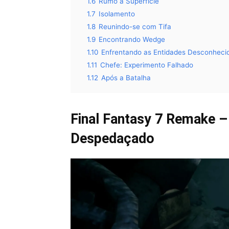
1.6
Rumo à Superfície
1.7
Isolamento
1.8
Reunindo-se com Tifa
1.9
Encontrando Wedge
1.10
Enfrentando as Entidades Desconheci
1.11
Chefe: Experimento Falhado
1.12
Após a Batalha
Final Fantasy 7 Remake 
Despedaçado