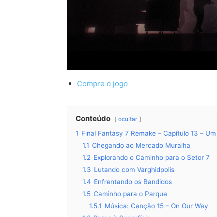
Compre o jogo
Conteúdo
ocultar
1
Final Fantasy 7 Remake – Capítulo 13 – 
1.1
Chegando ao Mercado Muralha
1.2
Explorando o Caminho para o Setor 7
1.3
Lutando com Varghidpolis
1.4
Enfrentando os Bandidos
1.5
Caminho para o Parque
1.5.1
Música: Canção 15 – On Our Way