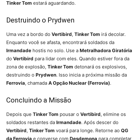
Tinker Tom
estará aguardando.
Destruindo o Prydwen
Uma vez a bordo do
Vertibird
,
Tinker Tom
irá decolar.
Enquanto você se afasta, encontrará soldados da
Irmandade
hostis no solo. Use a
Metralhadora Giratória
do
Vertibird
para lidar com eles. Quando estiver fora da
zona de explosão,
Tinker Tom
detonará os explosivos,
destruindo o
Prydwen
. Isso inicia a próxima missão da
Ferrovia
, chamada
A Opção Nuclear (Ferrovia)
.
Concluindo a Missão
Depois que
Tinker Tom
pousar o
Vertibird
, elimine os
soldados restantes da
Irmandade
. Após descer do
Vertibird
,
Tinker Tom
voará para longe. Retorne ao
QG
da Ferrovia
e converse com
Desdemona
para completar