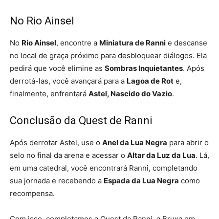
No Rio Ainsel
No
Rio Ainsel
, encontre a
Miniatura de Ranni
e descanse
no local de graça próximo para desbloquear diálogos. Ela
pedirá que você elimine as
Sombras Inquietantes
. Após
derrotá-las, você avançará para a
Lagoa de Rot
e,
finalmente, enfrentará
Astel, Nascido do Vazio
.
Conclusão da Quest de Ranni
Após derrotar Astel, use o
Anel da Lua Negra
para abrir o
selo no final da arena e acessar o
Altar da Luz da Lua
. Lá,
em uma catedral, você encontrará Ranni, completando
sua jornada e recebendo a
Espada da Lua Negra
como
recompensa.
Com isso, completamos a Quest da Ranni, a Bruxa em