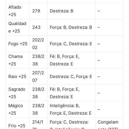
Afiado
279
Destreza: B
–
+25
Qualidad
243
Força: B, Destreza: B
–
e +25
202/2
Fogo +25
Força: C, Destreza: E
–
02
Chama
238/2
Fé: B, Força: E,
–
+25
38
Destreza: E
207/2
Raio +25
Destreza: C, Força: E
–
07
Sagrado
238/2
Fé: B, Força: E,
–
+25
38
Destreza: E
Mágico
238/2
Inteligência: B,
–
+25
38
Força: E, Destreza: E
214/1
Força: C, Destreza:
Congelam
Frio +25