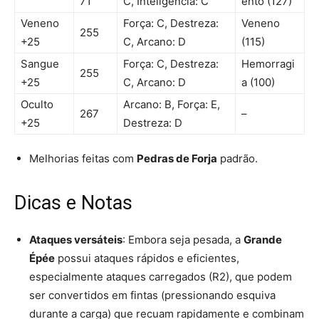
71
C, Inteligência: C
ento (127)
Veneno
Força: C, Destreza:
Veneno
255
+25
C, Arcano: D
(115)
Sangue
Força: C, Destreza:
Hemorragi
255
+25
C, Arcano: D
a (100)
Oculto
Arcano: B, Força: E,
267
–
+25
Destreza: D
Melhorias feitas com
Pedras de Forja
padrão.
Dicas e Notas
Ataques versáteis
: Embora seja pesada, a
Grande
Épée
possui ataques rápidos e eficientes,
especialmente ataques carregados (R2), que podem
ser convertidos em fintas (pressionando esquiva
durante a carga) que recuam rapidamente e combinam