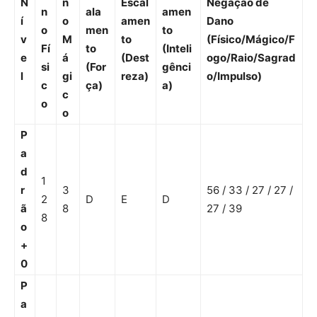
N
n
Escal
Negação de
n
ala
amen
í
o
amen
Dano
o
men
to
v
M
to
(Físico/Mágico/F
Fí
to
(Inteli
e
á
(Dest
ogo/Raio/Sagrad
si
(For
gênci
l
gi
reza)
o/Impulso)
c
ça)
a)
c
o
o
P
a
d
1
r
3
56 / 33 / 27 / 27 /
2
D
E
D
ã
8
27 / 39
8
o
+
0
P
a