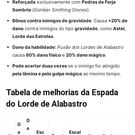
Reforçada
exclusivamente com
Pedras de Forja
Sombria
(
Somber Smithing Stones
).
Bônus contra inimigos de gravidade
: Causa
+20% de
dano
contra inimigos do tipo
gravidade
, como
Astel,
Lorde das Estrelas
.
Dano da habilidade:
Puxão dos Lordes de Alabastro
causa
80% dano físico
e
20% dano mágico
.
Pode acertar duas vezes
se o inimigo for atingido
pela lâmina e pelo golpe mágico
ao mesmo tempo.
Tabela de melhorias da Espada
do Lorde de Alabastro
D
D
a
a
Esc
Escal