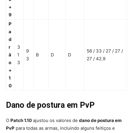
+
9
P
a
d
r
3
9
56 / 33 / 27 / 27 /
ã
1
B
D
D
3
27 / 42.9
o
3
+
1
0
Dano de postura em PvP
O
Patch 1.10
ajustou os valores de
dano de postura em
PvP
para todas as armas, incluindo alguns feitiços e