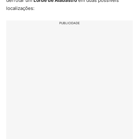
derrotar um
Lorde de Alabastro
em duas possíveis
localizações:
PUBLICIDADE