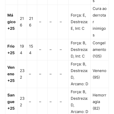
s
Cura ao
Má
Força: E,
derrota
21
21
gico
–
–
–
Destreza:
r
6
6
+25
E, Int: C
inimigo
s
Força: B,
Congel
Frio
19
15
–
–
–
Destreza:
amento
+25
4
4
D, Int: C
(105)
Força: B,
Ven
23
Destreza:
Veneno
eno
–
–
–
–
2
D,
(95)
+25
Arcano: D
Força: B,
San
Hemorr
23
Destreza:
gue
–
–
–
–
agia
2
D,
+25
(82)
Arcano: D