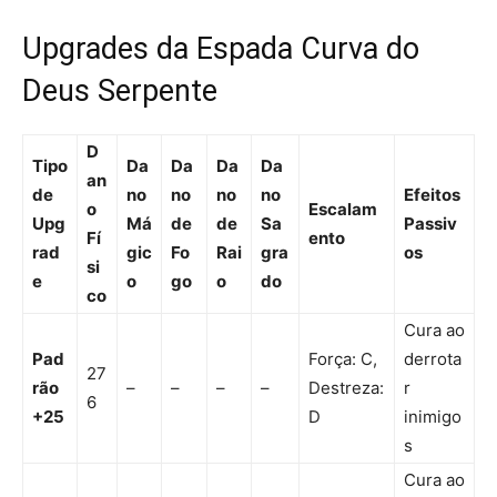
Upgrades da Espada Curva do
Deus Serpente
D
Tipo
Da
Da
Da
Da
an
de
no
no
no
no
Efeitos
o
Escalam
Upg
Má
de
de
Sa
Passiv
Fí
ento
rad
gic
Fo
Rai
gra
os
si
e
o
go
o
do
co
Cura ao
Pad
Força: C,
derrota
27
rão
–
–
–
–
Destreza:
r
6
+25
D
inimigo
s
Cura ao