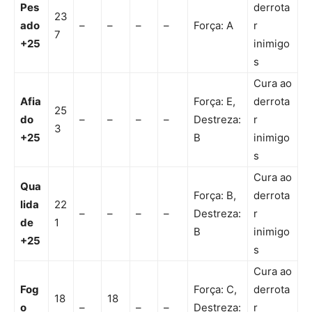
Pes
derrota
23
ado
–
–
–
–
Força: A
r
7
+25
inimigo
s
Cura ao
Afia
Força: E,
derrota
25
do
–
–
–
–
Destreza:
r
3
+25
B
inimigo
s
Cura ao
Qua
Força: B,
derrota
lida
22
–
–
–
–
Destreza:
r
de
1
B
inimigo
+25
s
Cura ao
Fog
Força: C,
derrota
18
18
o
–
–
–
Destreza:
r