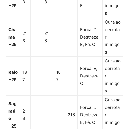
3
3
+25
E
inimigo
s
Cura ao
Cha
Força: D,
derrota
21
21
ma
–
–
–
Destreza:
r
6
6
+25
E, Fé: C
inimigo
s
Cura ao
Força: E,
derrota
Raio
18
18
–
–
–
Destreza:
r
+25
7
7
C
inimigo
s
Cura ao
Sag
Força: D,
derrota
rad
21
–
–
–
216
Destreza:
r
o
6
E, Fé: C
inimigo
+25