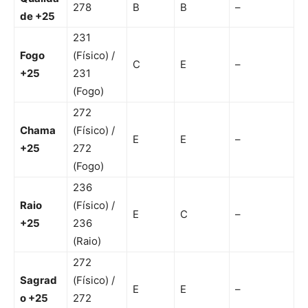
278
B
B
–
de +25
231
Fogo
(Físico) /
C
E
–
+25
231
(Fogo)
272
Chama
(Físico) /
E
E
–
+25
272
(Fogo)
236
Raio
(Físico) /
E
C
–
+25
236
(Raio)
272
Sagrad
(Físico) /
E
E
–
o +25
272