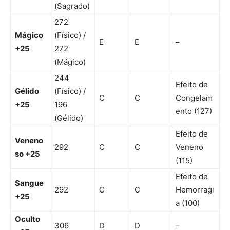
(Sagrado)
272
Mágico
(Físico) /
E
E
–
+25
272
(Mágico)
244
Efeito de
Gélido
(Físico) /
C
C
Congelam
+25
196
ento (127)
(Gélido)
Efeito de
Veneno
292
C
C
Veneno
so +25
(115)
Efeito de
Sangue
292
C
C
Hemorragi
+25
a (100)
Oculto
306
D
D
–