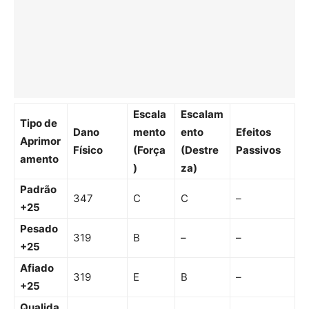
Escala
Escalam
Tipo de
Dano
mento
ento
Efeitos
Aprimor
Físico
(Força
(Destre
Passivos
amento
)
za)
Padrão
347
C
C
–
+25
Pesado
319
B
–
–
+25
Afiado
319
E
B
–
+25
Qualida