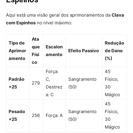
Aqui está uma visão geral dos aprimoramentos da
Clava
com Espinhos
no nível máximo:
Ata
Tipo de
Redução
que
Escalon
Aprimor
Efeito Passivo
de Dano
Físi
amento
amento
(%)
co
Força:
45
Padrão
C,
Sangramento
Físico,
279
+25
Destrez
(50)
30
a: C
Mágico
45
Pesado
Sangramento
Físico,
256
Força: A
+25
(50)
30
Mágico