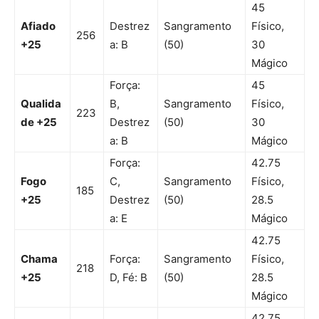
45
Afiado
Destrez
Sangramento
Físico,
256
+25
a: B
(50)
30
Mágico
Força:
45
Qualida
B,
Sangramento
Físico,
223
de +25
Destrez
(50)
30
a: B
Mágico
Força:
42.75
Fogo
C,
Sangramento
Físico,
185
+25
Destrez
(50)
28.5
a: E
Mágico
42.75
Chama
Força:
Sangramento
Físico,
218
+25
D, Fé: B
(50)
28.5
Mágico
42.75