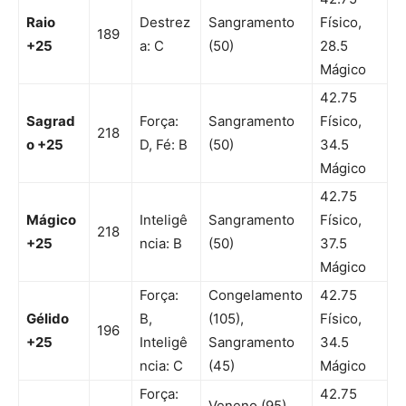
Raio
Destrez
Sangramento
Físico,
189
+25
a: C
(50)
28.5
Mágico
42.75
Sagrad
Força:
Sangramento
Físico,
218
o +25
D, Fé: B
(50)
34.5
Mágico
42.75
Mágico
Inteligê
Sangramento
Físico,
218
+25
ncia: B
(50)
37.5
Mágico
Força:
Congelamento
42.75
Gélido
B,
(105),
Físico,
196
+25
Inteligê
Sangramento
34.5
ncia: C
(45)
Mágico
Força:
42.75
Veneno (95),