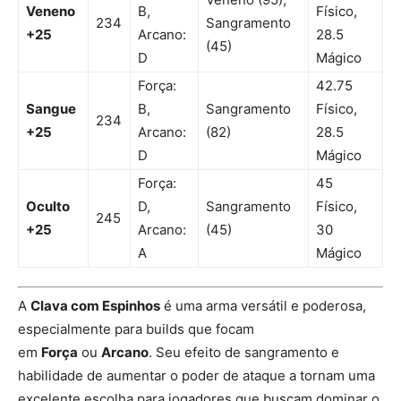
Veneno
B,
Físico,
234
Sangramento
+25
Arcano:
28.5
(45)
D
Mágico
Força:
42.75
Sangue
B,
Sangramento
Físico,
234
+25
Arcano:
(82)
28.5
D
Mágico
Força:
45
Oculto
D,
Sangramento
Físico,
245
+25
Arcano:
(45)
30
A
Mágico
A
Clava com Espinhos
é uma arma versátil e poderosa,
especialmente para builds que focam
em
Força
ou
Arcano
. Seu efeito de sangramento e
habilidade de aumentar o poder de ataque a tornam uma
excelente escolha para jogadores que buscam dominar o