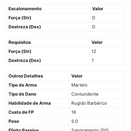
Escalonamento
Valor
Força (Str)
D
Destreza (Dex)
D
Requisitos
Valor
Força (Str)
12
Destreza (Dex)
7
Outros Detalhes
Valor
Tipo de Arma
Martelo
Tipo de Dano
Contundente
Habilidade de Arma
Rugido Barbárico
Custo de FP
16
Peso
5.0
Efeito Passivo
Sangramento (50)