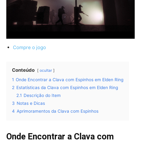
Compre o jogo
Conteúdo
ocultar
1
Onde Encontrar a Clava com Espinhos em Elden Ring
2
Estatísticas da Clava com Espinhos em Elden Ring
2.1
Descrição do Item
3
Notas e Dicas
4
Aprimoramentos da Clava com Espinhos
Onde Encontrar a Clava com