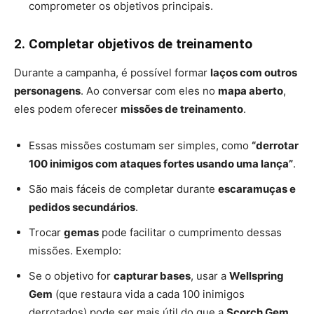
comprometer os objetivos principais.
2. Completar objetivos de treinamento
Durante a campanha, é possível formar
laços com outros
personagens
. Ao conversar com eles no
mapa aberto
,
eles podem oferecer
missões de treinamento
.
Essas missões costumam ser simples, como
“derrotar
100 inimigos com ataques fortes usando uma lança”
.
São mais fáceis de completar durante
escaramuças e
pedidos secundários
.
Trocar
gemas
pode facilitar o cumprimento dessas
missões. Exemplo:
Se o objetivo for
capturar bases
, usar a
Wellspring
Gem
(que restaura vida a cada 100 inimigos
derrotados) pode ser mais útil do que a
Scorch Gem