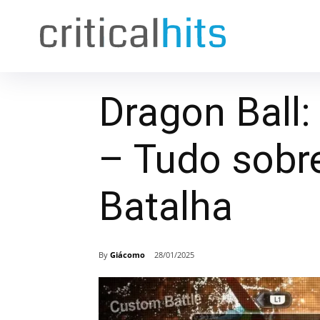
Dragon Ball:
– Tudo sobr
Batalha
By
Giácomo
28/01/2025