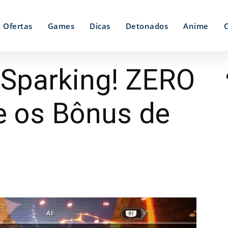
Ofertas
Games
Dicas
Detonados
Anime
 Sparking! ZERO
e os Bônus de