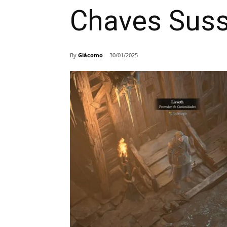
Chaves Suss
By
Giácomo
30/01/2025