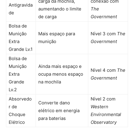
carga da mochila,
conexão com
Antigravida
aumentando o limite
The
de
de carga
Government
Bolsa de
Munição
Mais espaço para
Nível 3 com
The
Extra
munição
Government
Grande Lv.1
Bolsa de
Munição
Ainda mais espaço e
Nível 4 com
The
Extra
ocupa menos espaço
Government
Grande
na mochila
Lv.2
Absorvedo
Nível 2 com
Converte dano
r de
Western
elétrico em energia
Choque
Environmental
para baterias
Elétrico
Observatory