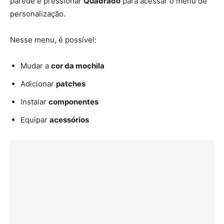
parede e pressionar
Quadrado
para acessar o menu de
personalização.
Nesse menu, é possível:
Mudar a
cor da mochila
Adicionar
patches
Instalar
componentes
Equipar
acessórios