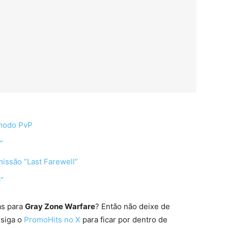
 modo PvP
”
issão “Last Farewell”
”
as para
Gray Zone Warfare
? Então não deixe de
 siga o
PromoHits no X
para ficar por dentro de