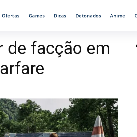
Ofertas
Games
Dicas
Detonados
Anime
 de facção em
arfare