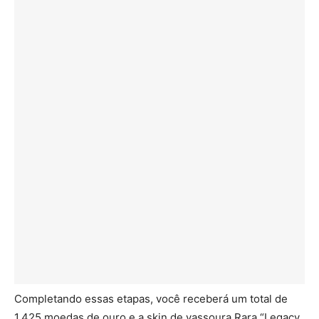
Completando essas etapas, você receberá um total de
1.425 moedas de ouro e a skin de vassoura Rara “Legacy