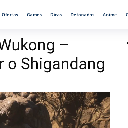
Ofertas
Games
Dicas
Detonados
Anime
 Wukong –
r o Shigandang