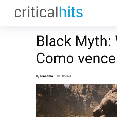
Black Myth:
Como vence
By
Giácomo
30/08/2024