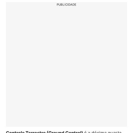
PUBLICIDADE
Controle Terrestre (Ground Control)
é a décima quarta