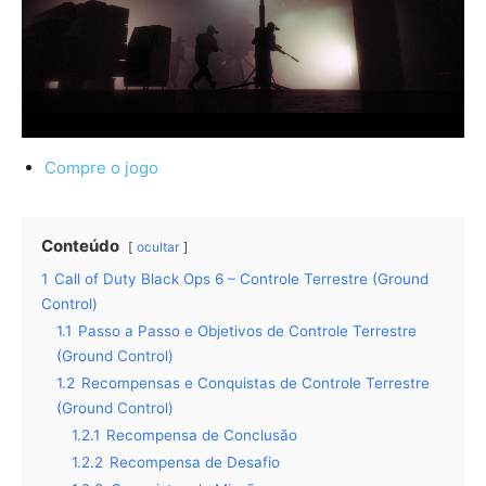
Compre o jogo
Conteúdo
ocultar
1
Call of Duty Black Ops 6 – Controle Terrestre (Ground
Control)
1.1
Passo a Passo e Objetivos de Controle Terrestre
(Ground Control)
1.2
Recompensas e Conquistas de Controle Terrestre
(Ground Control)
1.2.1
Recompensa de Conclusão
1.2.2
Recompensa de Desafio