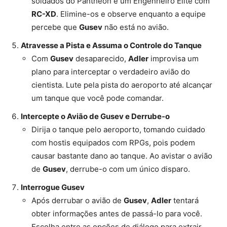
soldados do Pantheon e um Engenheiro Elite com
RC-XD
. Elimine-os e observe enquanto a equipe
percebe que
Gusev
não está no avião.
Atravesse a Pista e Assuma o Controle do Tanque
Com
Gusev
desaparecido,
Adler
improvisa um
plano para interceptar o verdadeiro avião do
cientista. Lute pela pista do aeroporto até alcançar
um tanque que você pode comandar.
Intercepte o Avião de Gusev e Derrube-o
Dirija o tanque pelo aeroporto, tomando cuidado
com hostis equipados com RPGs, pois podem
causar bastante dano ao tanque. Ao avistar o avião
de
Gusev
, derrube-o com um único disparo.
Interrogue Gusev
Após derrubar o avião de
Gusev
,
Adler
tentará
obter informações antes de passá-lo para você.
Escolha entre as opções de diálogo para extrair