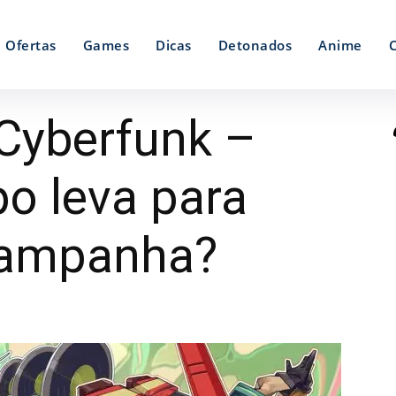
Ofertas
Games
Dicas
Detonados
Anime
Cyberfunk –
o leva para
campanha?