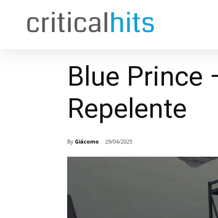
Blue Prince
Repelente
By
Giácomo
29/04/2025