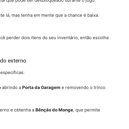
ial que pode ser desbloqueado durante o jogo.
te lá, mas tenha em mente que a chance é baixa.
cê perder dois itens do seu inventário, então escolha
do externo
específicas:
e
abrindo a
Porta da Garagem
e removendo o trinco
erno e obtenha a
Bênção do Monge
, que permite