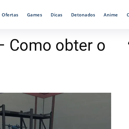
Ofertas
Games
Dicas
Detonados
Anime
 – Como obter o