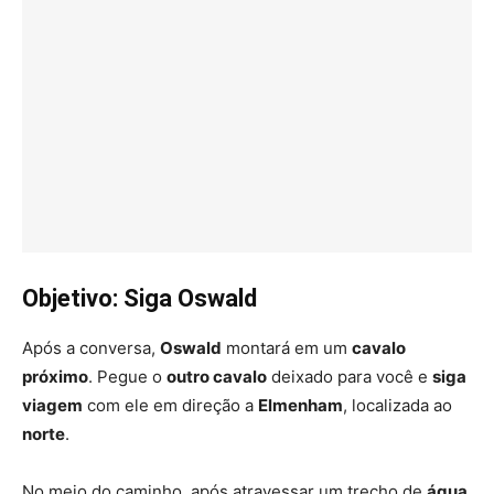
Objetivo: Siga Oswald
Após a conversa,
Oswald
montará em um
cavalo
próximo
. Pegue o
outro cavalo
deixado para você e
siga
viagem
com ele em direção a
Elmenham
, localizada ao
norte
.
No meio do caminho, após atravessar um trecho de
água
,