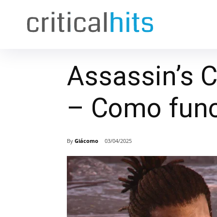
Assassin’s 
– Como func
By
Giácomo
03/04/2025