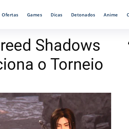
Ofertas
Games
Dicas
Detonados
Anime
Creed Shadows
iona o Torneio