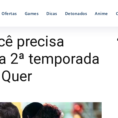
Ofertas
Games
Dicas
Detonados
Anime
cê precisa
 a 2ª temporada
 Quer