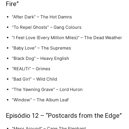
Fire”
“After Dark” – The Hot Damns
“To Repel Ghosts” – Gang Colours
“I Feel Love (Every Million Miles)” – The Dead Weather
“Baby Love” – The Supremes
“Black Dog” – Heavy English
“REALiTi” – Grimes
“Bad Girl” – Wild Child
“The Yawning Grave” – Lord Huron
“Window” – The Album Leaf
Episódio 12 – “Postcards from the Edge”
“Mess Around” – Cage The Elephant