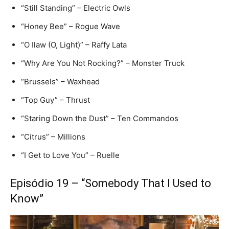
“Still Standing” – Electric Owls
“Honey Bee” – Rogue Wave
“O Ilaw (O, Light)” – Raffy Lata
“Why Are You Not Rocking?” – Monster Truck
“Brussels” – Waxhead
“Top Guy” – Thrust
“Staring Down the Dust” – Ten Commandos
“Citrus” – Millions
“I Get to Love You” – Ruelle
Episódio 19 – “Somebody That I Used to
Know”