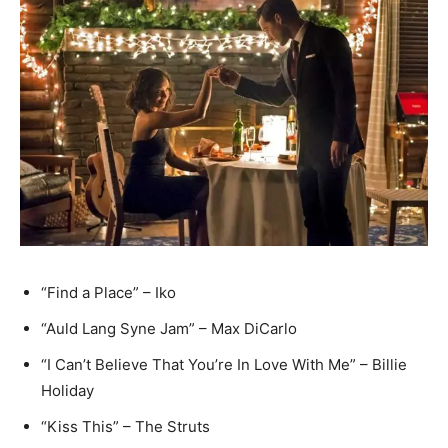
“Find a Place” – Iko
“Auld Lang Syne Jam” – Max DiCarlo
“I Can’t Believe That You’re In Love With Me” – Billie
Holiday
“Kiss This” – The Struts