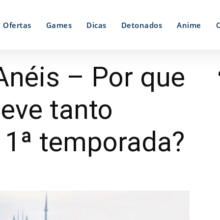
Ofertas
Games
Dicas
Detonados
Anime
Anéis – Por que
eve tanto
 1ª temporada?