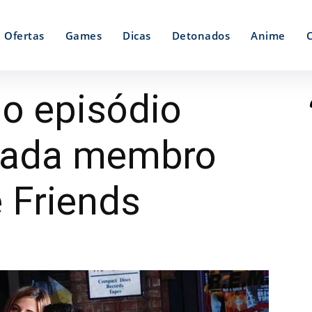
Ofertas
Games
Dicas
Detonados
Anime
 o episódio
 cada membro
 Friends