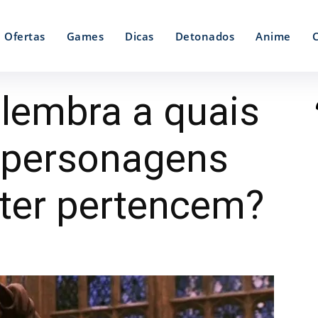
Ofertas
Games
Dicas
Detonados
Anime
 lembra a quais
 personagens
tter pertencem?