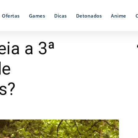
Ofertas
Games
Dicas
Detonados
Anime
ia a 3ª
de
s?