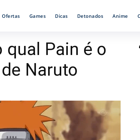
Ofertas
Games
Dicas
Detonados
Anime
 qual Pain é o
 de Naruto