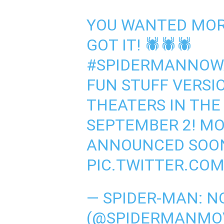
YOU WANTED MOR
GOT IT! 🕷🕷🕷
#SPIDERMANNO
FUN STUFF VERSI
THEATERS IN THE
SEPTEMBER 2! MO
ANNOUNCED SOO
PIC.TWITTER.CO
— SPIDER-MAN: 
(@SPIDERMANMO