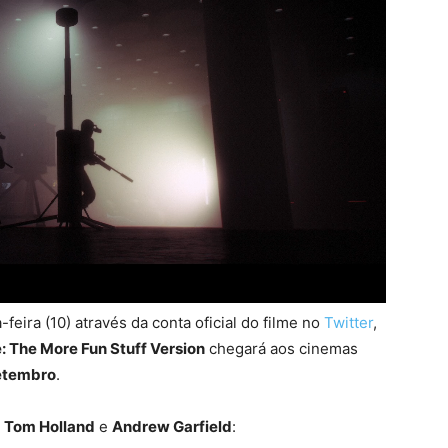
-feira (10) através da conta oficial do filme no
Twitter
,
 The More Fun Stuff Version
chegará aos cinemas
etembro
.
,
Tom Holland
e
Andrew Garfield
: