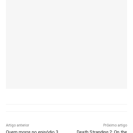
Artigo anterior
Próximo artigo
Quem morre no episódio 3
Death Stranding 2: On the