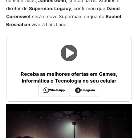
considerados,
James Gunn
, chefão da DC Studios e
diretor de
Superman: Legacy
, confirmou que
David
Corenswet
será o novo Superman, enquanto
Rachel
Brosnahan
viverá Lois Lane.
Receba as melhores ofertas em Games,
Informática e Tecnologia no seu celular
WhatsApp
Telegram