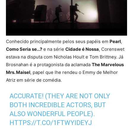
Conhecido principalmente pelos seus papéis em
Pearl
,
Como Seria se…?
e na série
Cidade é Nossa
, Corenswet
estava na disputa com Nicholas Hoult e Tom Brittney. Já
Brosnahan é a protagonista da aclamada
The Marvelous
Mrs. Maisel
, papel que lhe rendeu o Emmy de Melhor
Atriz em série de comédia.
ACCURATE! (THEY ARE NOT ONLY
BOTH INCREDIBLE ACTORS, BUT
ALSO WONDERFUL PEOPLE).
HTTPS://T.CO/1FTWYIDEYJ