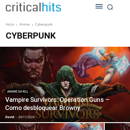
Início
Anime
Cyberpunk
CYBERPUNK
AKAME GA KILL
Vampire Survivors: Operation Guns –
Como desbloquear Browny
David
-
24/11/2024