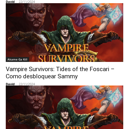
David
-
22/11/2024
Akame Ga Kill
Vampire Survivors: Tides of the Foscari –
Como desbloquear Sammy
David
-
22/11/2024