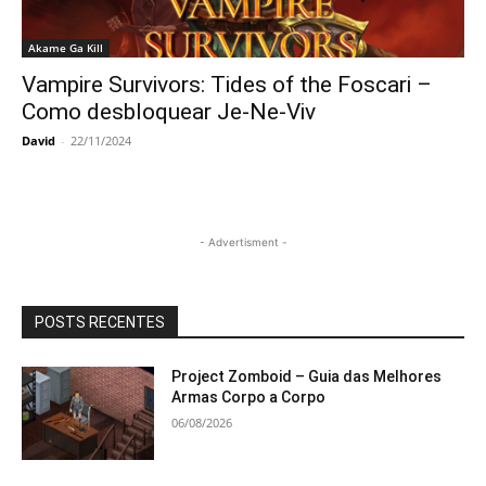
Akame Ga Kill
Vampire Survivors: Tides of the Foscari –
Como desbloquear Je-Ne-Viv
David
-
22/11/2024
- Advertisment -
POSTS RECENTES
Project Zomboid – Guia das Melhores
Armas Corpo a Corpo
06/08/2026