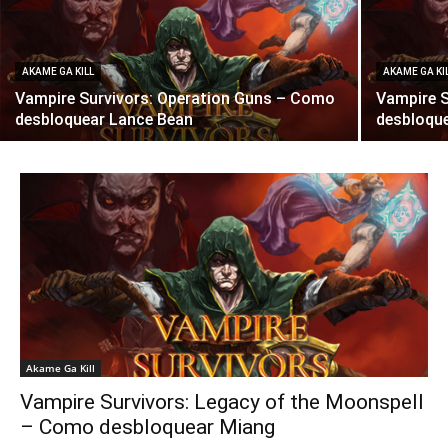
AKAME GA KILL
AKAME GA KI
Vampire Survivors: Operation Guns – Como
Vampire 
desbloquear Lance Bean
desbloquea
Akame Ga Kill
Vampire Survivors: Legacy of the Moonspell
– Como desbloquear Miang