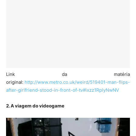
Link da matéria
original:
http://www.metro.co.uk/weird/519401-man-flips-
after-girlfriend-stood-in-front-of-tv#ixzz1RplyNwNV
2. A viagem do videogame