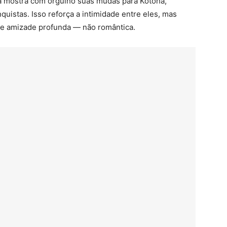
 mostra com orgulho suas mudas para Kotoha,
uistas. Isso reforça a intimidade entre eles, mas
de amizade profunda — não romântica.