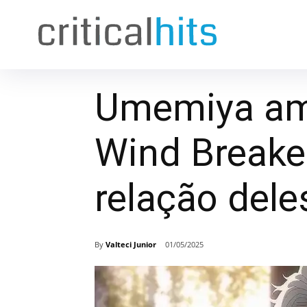
Umemiya am
Wind Breake
relação dele
By
Valteci Junior
01/05/2025