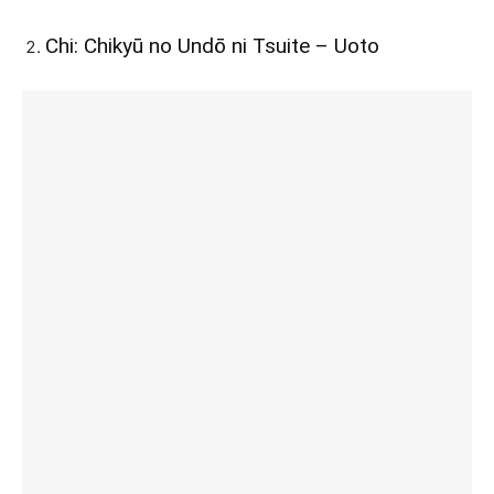
Chi: Chikyū no Undō ni Tsuite – Uoto