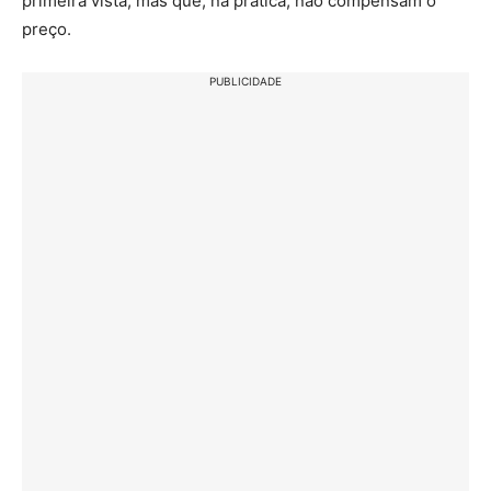
primeira vista, mas que, na prática, não compensam o
preço.
PUBLICIDADE