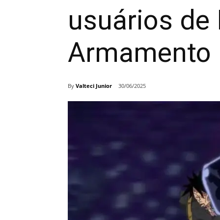
usuários de
Armamento
By
Valteci Junior
30/06/2025