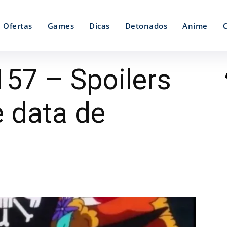
Ofertas
Games
Dicas
Detonados
Anime
157 – Spoilers
e data de