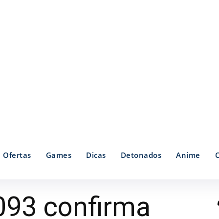
Ofertas
Games
Dicas
Detonados
Anime
093 confirma