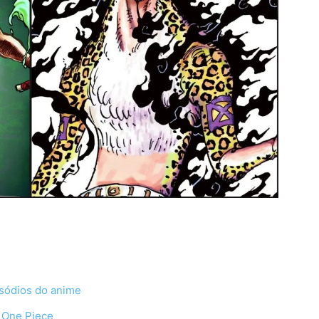
isódios do anime
 One Piece