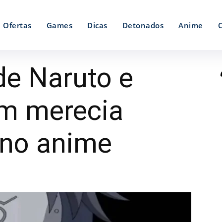
Ofertas
Games
Dicas
Detonados
Anime
de Naruto e
m merecia
 no anime