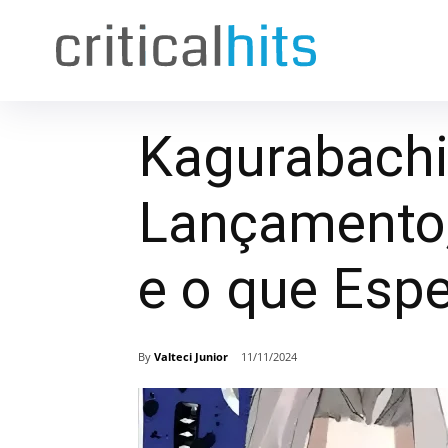
Kagurabachi
Lançamento,
e o que Espe
By
Valteci Junior
11/11/2024