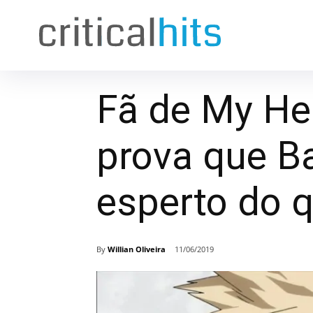
Fã de My He
prova que B
esperto do q
By
Willian Oliveira
11/06/2019