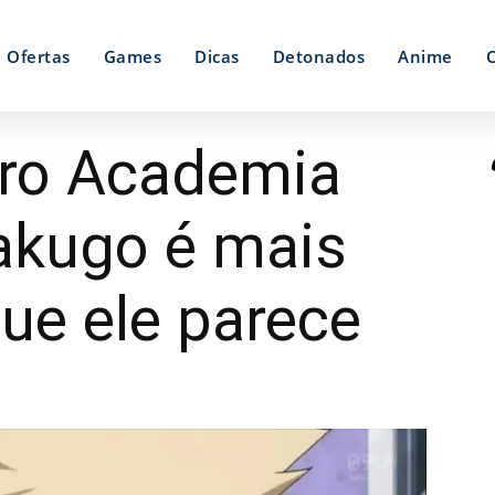
Ofertas
Games
Dicas
Detonados
Anime
ro Academia
akugo é mais
ue ele parece