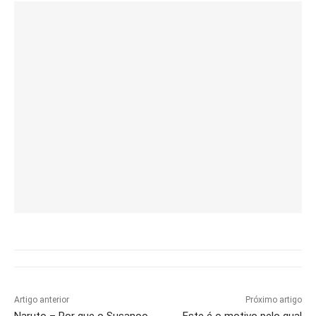
Artigo anterior
Próximo artigo
Naruto – Por que o Susanoo
Este é o motivo pelo qual